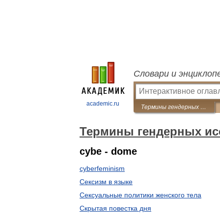
Словари и энциклоп
academic.ru
Термины гендерных исследований
Термины гендерных ис
cybe - dome
cyberfeminism
Cексизм в языке
Cексуальные политики женского тела
Cкрытая повестка дня