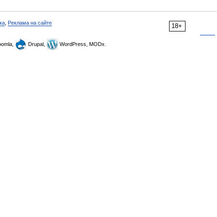
ка
,
Реклама на сайте
18+
omla,
Drupal,
WordPress, MODx.