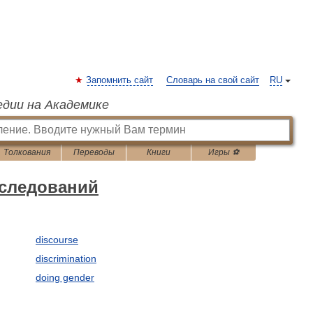
Запомнить сайт
Словарь на свой сайт
RU
едии на Академике
Толкования
Переводы
Книги
Игры ⚽
следований
discourse
discrimination
doing gender