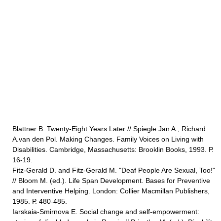
Blattner B. Twenty-Eight Years Later // Spiegle Jan A., Richard
A.van den Pol. Making Changes. Family Voices on Living with
Disabilities. Cambridge, Massachusetts: Brooklin Books, 1993. Р.
16-19.
Fitz-Gerald D. and Fitz-Gerald M. "Deaf People Are Sexual, Too!"
// Bloom M. (ed.). Life Span Development. Bases for Preventive
and Interventive Helping. London: Collier Macmillan Publishers,
1985. Р. 480-485.
Iarskaia-Smirnova E. Social change and self-empowerment: