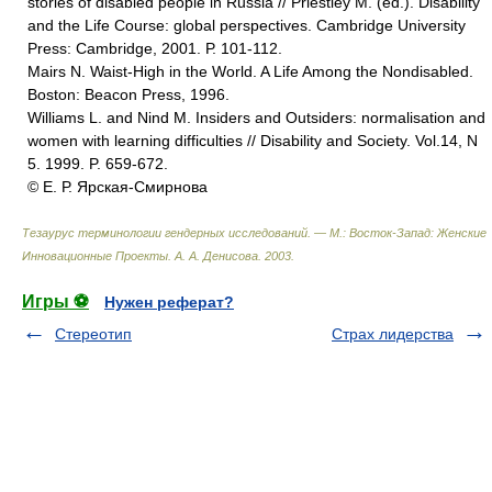
stories of disabled people in Russia // Priestley M. (ed.). Disability
and the Life Course: global perspectives. Cambridge University
Press: Cambridge, 2001. Р. 101-112.
Mairs N. Waist-High in the World. A Life Among the Nondisabled.
Boston: Beacon Press, 1996.
Williams L. and Nind M. Insiders and Outsiders: normalisation and
women with learning difficulties // Disability and Society. Vol.14, N
5. 1999. P. 659-672.
© Е. Р. Ярская-Смирнова
Тезаурус терминологии гендерных исследований. — М.: Восток-Запад: Женские
Инновационные Проекты
.
А. А. Денисова
.
2003
.
Игры ⚽
Нужен реферат?
Стереотип
Страх лидерства