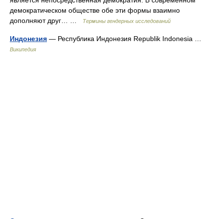
является непосредственная демократия. В современном
демократическом обществе обе эти формы взаимно
дополняют друг… …
Термины гендерных исследований
Индонезия
— Республика Индонезия Republik Indonesia …
Википедия