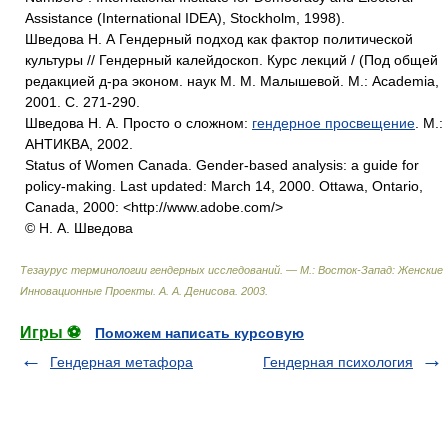
Assistance (International IDEA), Stockholm, 1998).
Шведова Н. А Гендерный подход как фактор политической
культуры // Гендерный калейдоскоп. Курс лекций / (Под общей
редакцией д-ра эконом. наук М. М. Малышевой. М.: Academia,
2001. С. 271-290.
Шведова Н. А. Просто о сложном:
гендерное просвещение
. М.:
АНТИКВА, 2002.
Status of Women Canada. Gender-based analysis: a guide for
policy-making. Last updated: March 14, 2000. Ottawa, Ontario,
Canada, 2000: <http://www.adobe.com/>
© Н. А. Шведова
Тезаурус терминологии гендерных исследований. — М.: Восток-Запад: Женские
Инновационные Проекты
.
А. А. Денисова
.
2003
.
Игры ⚽
Поможем написать курсовую
Гендерная метафора
Гендерная психология